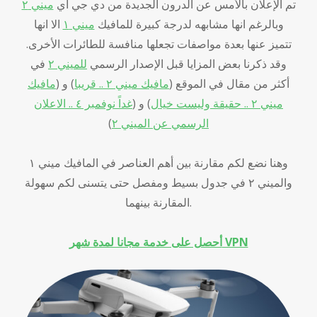
تم الإعلان بالأمس عن الدرون الجديدة من دي جي أي
ميني ٢
وبالرغم انها مشابهه لدرجة كبيرة للمافيك
ميني ١
الا انها
تتميز عنها بعدة مواصفات تجعلها منافسة للطائرات الأخرى.
وقد ذكرنا بعض المزايا قبل الإصدار الرسمي
للميني ٢
في
أكثر من مقال في الموقع (
مافيك ميني ٢ .. قريبا
) و (
مافيك
ميني ٢ .. حقيقة وليست خيال
) و (
غداً نوفمبر ٤ .. الاعلان
الرسمي عن الميني ٢
)
وهنا نضع لكم مقارنة بين أهم العناصر في المافيك ميني ١
والميني ٢ في جدول بسيط ومفصل حتى يتسنى لكم سهولة
المقارنة بينهما.
أحصل على خدمة مجانا لمدة شهر VPN