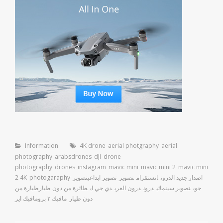
Categories
Tags
Information
4K drone
aerial photgraphy
aerial
photography
arabsdrones
dJI
drone
photography
drones
instagram
mavic mini
mavic mini 2
mavic mini
اصدار جديد الدرون
انستقرام
تصوير
تصوير ابداعي
تصوير
photogaraphy
2 4K
جوي
تصوير سينمائي
درون
درون العرب
دي جي اي
طائرة من دون طيار
طيارة من
دون طيار
مافيك ٢ برو
مافيك اير