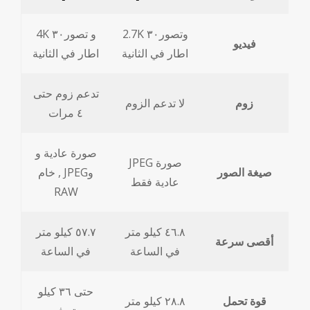
2.7K وتصور٣٠
4K و تصور٣٠
فيديو
اطار في الثانية
اطار في الثانية
تدعم زوم حتى
زوم
لا تدعم الزوم
٤ مرات
صورة عادية و
JPEG صورة
صيغة الصور
خام , JPEGو
عادية فقط
RAW
٤٦.٨ كيلو متر
٥٧.٧ كيلو متر
أقصى سرعة
في الساعة
في الساعة
حتى ٣٦ كيلو
قوة تحمل
٢٨.٨ كيلو متر