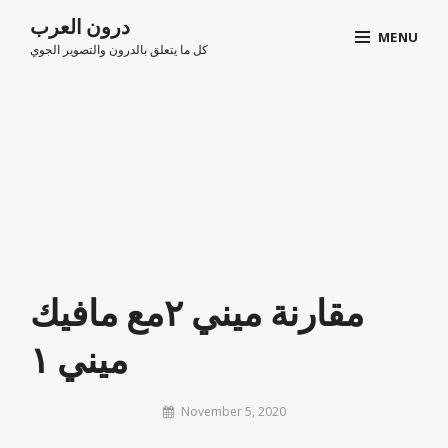
اذهب
درون العرب
MENU
الى
كل ما يتعلق بالدرون والتصوير الجوي
المقال
Site
Overlay
مقارنة ميني ٢مع مافيك
ميني ١
By
November 5, 2020
arabsdrone