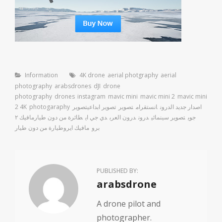
Categories
Tags
Information
4K drone
aerial photgraphy
aerial
photography
arabsdrones
dJI
drone
photography
drones
instagram
mavic mini
mavic mini 2
mavic mini
اصدار جديد الدرون
انستقرام
تصوير
تصوير ابداعي
تصوير
photogaraphy
2 4K
جوي
تصوير سينمائي
درون
درون العرب
دي جي اي
طائرة من دون طيار
مافيك ٢
برو
مافيك اير
وطيارة من دون طيار
PUBLISHED BY:
Author:
arabsdrone
A drone pilot and
photographer.