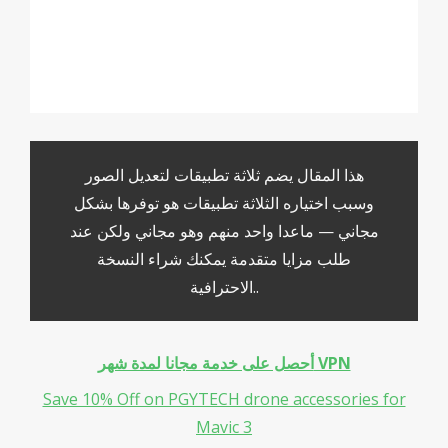
This article presents three free apps for
editing photos that any photographer
may use.
هذا المقال يضم ثلاثة تطبيقات لتعديل الصور
وسبب اختياره الثلاثة تطبيقات هو توفرها بشكل
مجاني — ماعدا واحد منهم وهو مجاني ولكن عند
طلب مزايا متقدمة يمكنك شراء النسخة
الاحترافية..
أحصل على خدمة مجانا لمدة شهر VPN
Save 10% Off on PGYTECH drone accessories for
Mavic 3