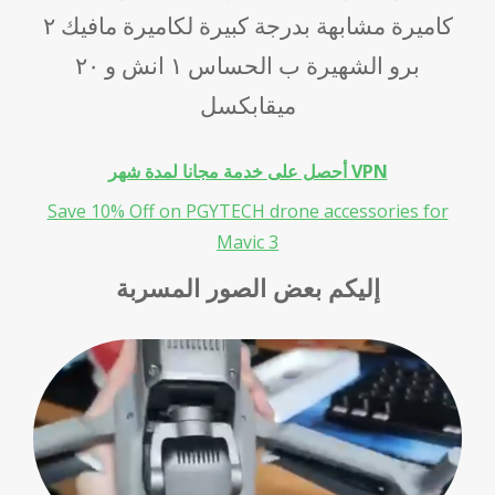
كاميرة مشابهة بدرجة كبيرة لكاميرة مافيك ٢
برو الشهيرة ب الحساس ١ انش و ٢٠
ميقابكسل
أحصل على خدمة مجانا لمدة شهر VPN
Save 10% Off on PGYTECH drone accessories for
Mavic 3
إليكم بعض الصور المسربة