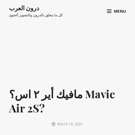
اذهب
درون العرب
MENU
الى
كل ما يتعلق بالدرون والتصوير الجوي
المقال
Site
Overlay
مافيك أير ٢ اس؟ Mavic
Air 2S?
By
March 16, 2021
arabsdrone