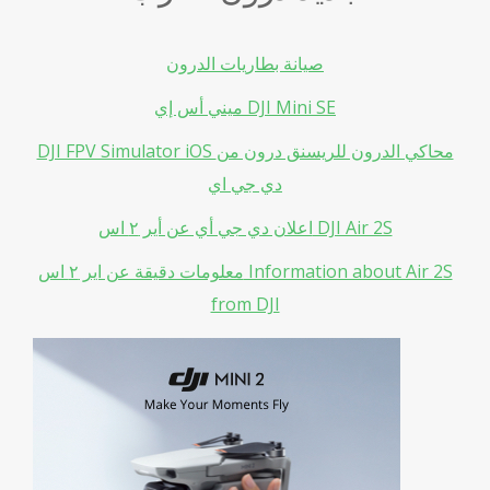
صيانة بطاريات الدرون
ميني أس إي DJI Mini SE
DJI FPV Simulator iOS محاكي الدرون للريسنق درون من
دي جي اي
اعلان دي جي أي عن أير ٢ اس DJI Air 2S
معلومات دقيقة عن اير ٢ اس Information about Air 2S
from DJI