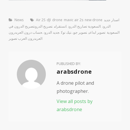
Categories
Tags
اصدار جديد
new drone
mavic air 2s
drone
dJI
Air 2S
News
الدرون
السعودية تصاريح الدرون
انستقرام
تصريح الدرون
تصريح الدرون في
السعودية
تصوير ابداعي
تصوير جوي
تيك توك
جديد الدرون
حساب درون العرب
درون
العرب
درون العرب تصوير
PUBLISHED BY:
Author:
arabsdrone
A drone pilot and
photographer.
View all posts by
arabsdrone